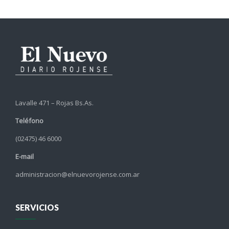
Lavalle 471 – Rojas Bs.As.
Teléfono
(02475) 46 6000
E-mail
administracion@elnuevorojense.com.ar
SERVICIOS