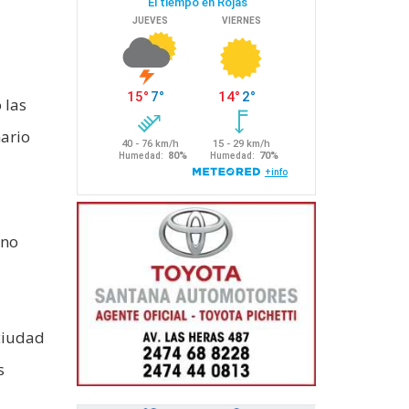
 las
nario
gno
 ciudad
s