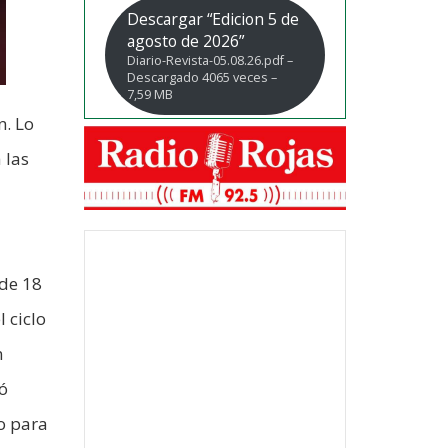
Descargar “Edicion 5 de
agosto de 2026”
Diario-Revista-05.08.26.pdf –
Descargado 4065 veces –
7,59 MB
n. Lo
 las
 de 18
 ciclo
n
ó
o para