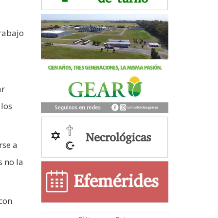
trabajo
ar
 los
rse a
s no la
 con