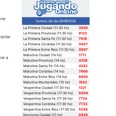
ene
amente
rve a