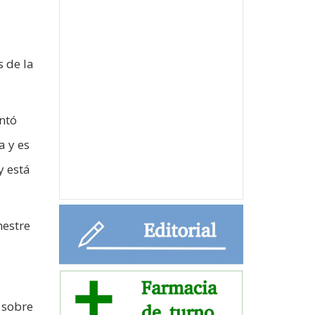
s de la
ntó
a y es
y está
mestre
 sobre