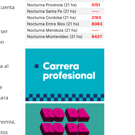
cuenta
 ser
on
a al
e
para
nomía,
stos