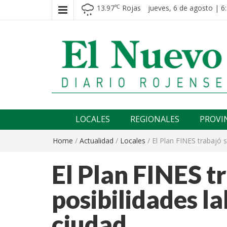
13.97
Rojas
jueves, 6 de agosto | 6
℃
El nuevo rojense
Diario El Nuevo Rojense
LOCALES
REGIONALES
PROVI
Home
/
Actualidad
/
Locales
/
El Plan FINES trabajó s
El Plan FINES t
posibilidades la
ciudad