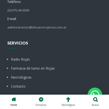
Teléfono
(02475) 46 6000
E-mail
administracion@elnuevorojense.com.ar
SERVICIOS
Radio Rojas
Farmacia de turno en Rojas
Necrológicas
Contacto
CATEGORÍAS
Home
Farmacias
Necrológicas
Buscar