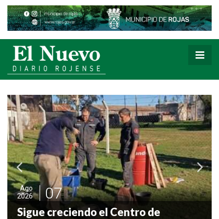
Ago
2026
07
Ago
026
“He
igue creciendo el Centro de
per