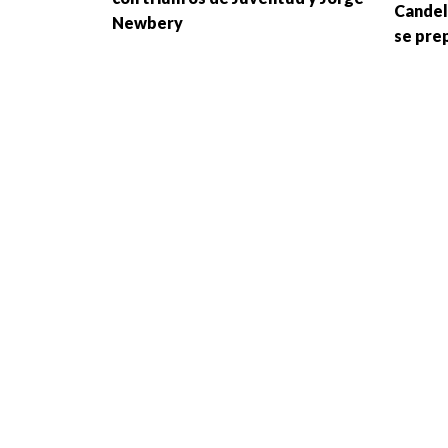
Candel
Newbery
se prep