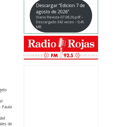
Descargar “Edicion 7 de
agosto de 2026”
Diario-Revista-07.08.26.pdf –
Descargado 342 veces – 9,45
MB
gelo
el
s Paula
del
ales de