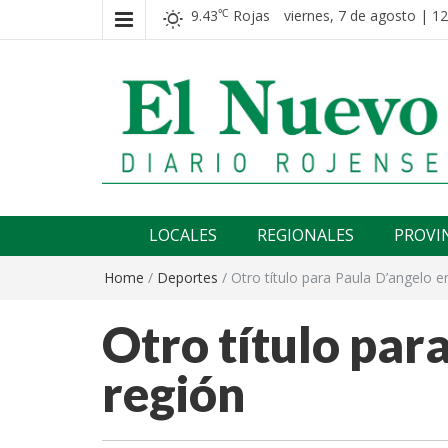
9.43
Rojas
viernes, 7 de agosto | 12
℃
El nuevo rojense
Diario El Nuevo Rojense
LOCALES
REGIONALES
PROVI
Home
/
Deportes
/
Otro título para Paula D’angelo e
Otro título par
región