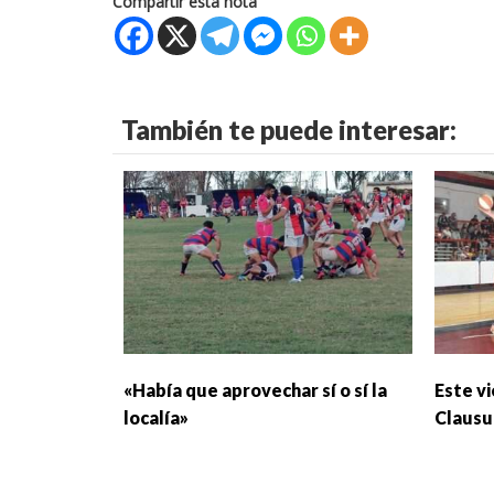
Compartir esta nota
También te puede interesar:
«Había que aprovechar sí o sí la
Este v
localía»
Clausu