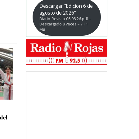
Descargar “Edicion 6 de
agosto de 2026”
Diario-Revista-06.08.26.pdf –
Descargado 8 veces – 7,11
MB
del