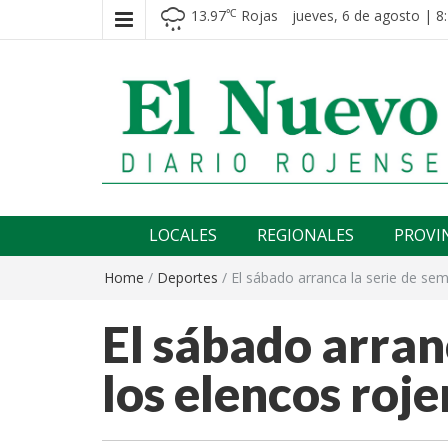
13.97
Rojas
jueves, 6 de agosto | 8
℃
El nuevo rojense
Diario El Nuevo Rojense
LOCALES
REGIONALES
PROVI
Home
/
Deportes
/
El sábado arranca la serie de sem
El sábado arranc
los elencos roj