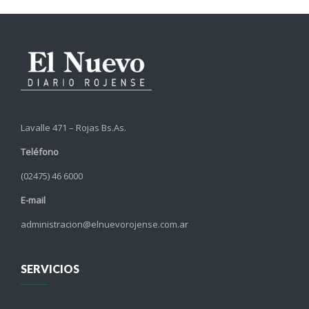
Lavalle 471 – Rojas Bs.As.
Teléfono
(02475) 46 6000
E-mail
administracion@elnuevorojense.com.ar
SERVICIOS