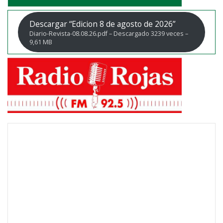
Descargar “Edicion 8 de agosto de 2026”
Diario-Revista-08.08.26.pdf – Descargado 3239 veces –
9,61 MB