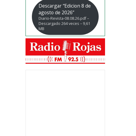
Descargar “Edicion 8 de
agosto de 2026”
Diario-Revista-08.08.26.pdf –
Descargado 264 veces – 9,61
MB