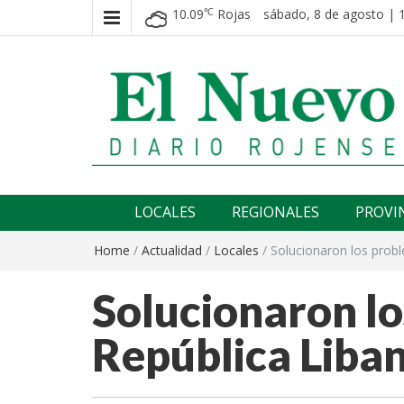
10.09
Rojas
sábado, 8 de agosto | 
℃
El nuevo rojense
Diario El Nuevo Rojense
LOCALES
REGIONALES
PROVI
Home
/
Actualidad
/
Locales
/
Solucionaron los probl
Solucionaron lo
República Liba