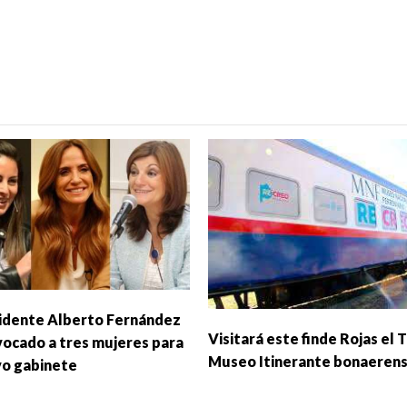
sidente Alberto Fernández
Visitará este finde Rojas el 
vocado a tres mujeres para
Museo Itinerante bonaeren
vo gabinete