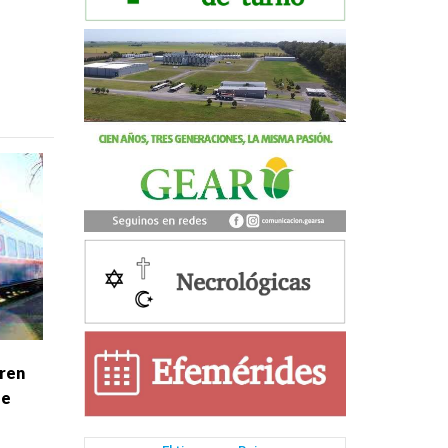
Tren
se