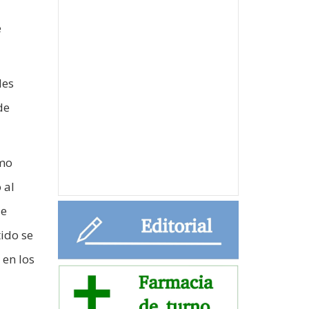
e
des
de
smo
 al
ue
tido se
 en los