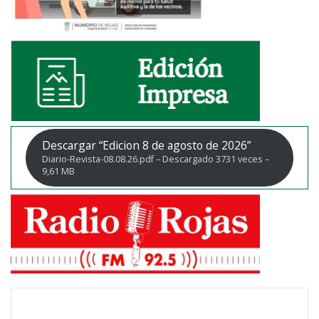
Descargar “Edicion 8 de agosto de 2026”
Diario-Revista-08.08.26.pdf – Descargado 3731 veces –
9,61 MB