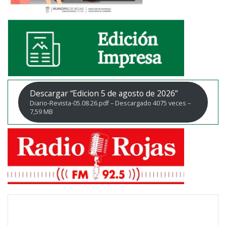
Descargar “Edicion 5 de agosto de 2026”
Diario-Revista-05.08.26.pdf – Descargado 4075 veces –
7,59 MB