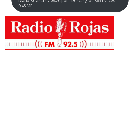
Diario-Revista-07.08.26.pdf – Descargado 3651 veces –
9,45 MB