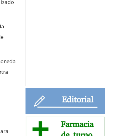
lizado
la
de
 moneda
otra
para