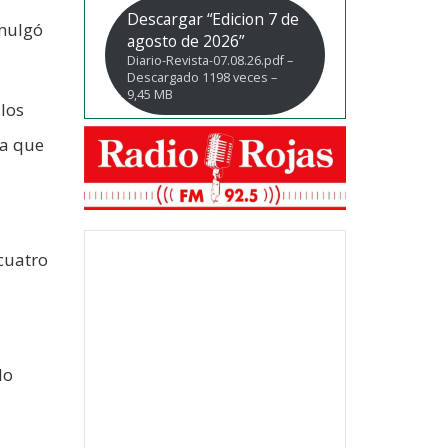
Descargar “Edicion 7 de
omulgó
agosto de 2026”
Diario-Revista-07.08.26.pdf –
Descargado 1198 veces –
9,45 MB
 los
ra que
cuatro
lo