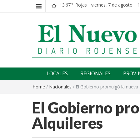
13.67
Rojas
viernes, 7 de agosto | 
℃
El nuevo rojense
Diario El Nuevo Rojense
LOCALES
REGIONALES
PROVI
Home
/
Nacionales
/
El Gobierno promulgó la nueva 
El Gobierno pro
Alquileres