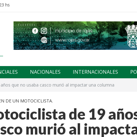
23 hs
NCIALES
NACIONALES
INTERNACIONALES
PO
9 años que no usaba casco murió al impactar una columna
N DE UN MOTOCICLISTA.
ociclista de 19 año
sco murió al impact