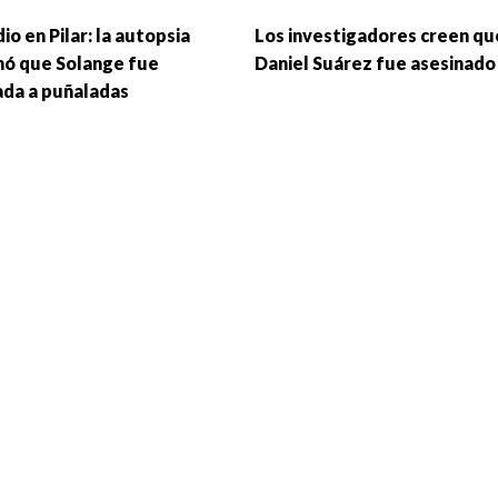
io en Pilar: la autopsia
Los investigadores creen qu
mó que Solange fue
Daniel Suárez fue asesinado
ada a puñaladas