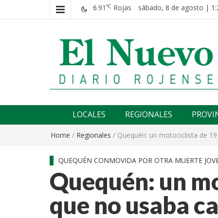
6.91
Rojas
sábado, 8 de agosto | 1:
℃
El nuevo rojense
Diario El Nuevo Rojense
LOCALES
REGIONALES
PROVI
Home
/
Regionales
/
Quequén: un motociclista de 1
QUEQUÉN CONMOVIDA POR OTRA MUERTE JOVE
Quequén: un mot
que no usaba ca