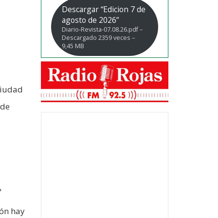
Descargar “Edicion 7 de
agosto de 2026”
Diario-Revista-07.08.26.pdf –
Descargado 2359 veces –
9,45 MB
ciudad
 de
»
ión hay