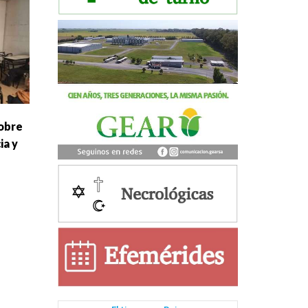
obre
ia y