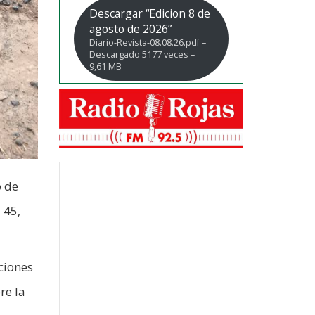
Descargar “Edicion 8 de
agosto de 2026”
Diario-Revista-08.08.26.pdf –
Descargado 5177 veces –
9,61 MB
o de
 45,
ciones
re la