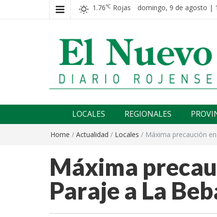
1.76
Rojas
domingo, 9 de agosto | 
℃
El nuevo rojense
Diario El Nuevo Rojense
LOCALES
REGIONALES
PROVI
Home
/
Actualidad
/
Locales
/
Máxima precaución en 
Máxima precauc
Paraje a La Beb