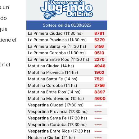
s un
ndo
que
iene el
en el