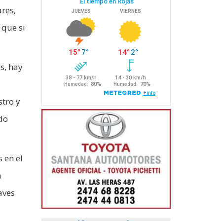
res,
 que si
s, hay
stro y
do
 en el
a
aves