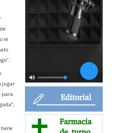
r
 de
i el
nato
ngo”.
ó
n jugar
e para
gada”,
 tiene