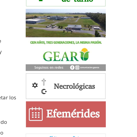
e
y
tar los
ido
do