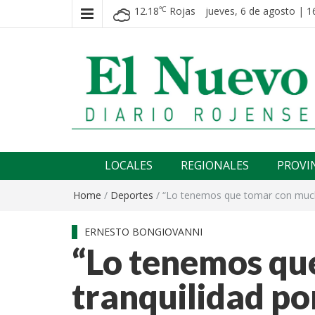
12.18
Rojas
jueves, 6 de agosto | 1
℃
El nuevo rojense
Diario El Nuevo Rojense
LOCALES
REGIONALES
PROVI
Home
/
Deportes
/
“Lo tenemos que tomar con mucha
ERNESTO BONGIOVANNI
“Lo tenemos qu
tranquilidad po