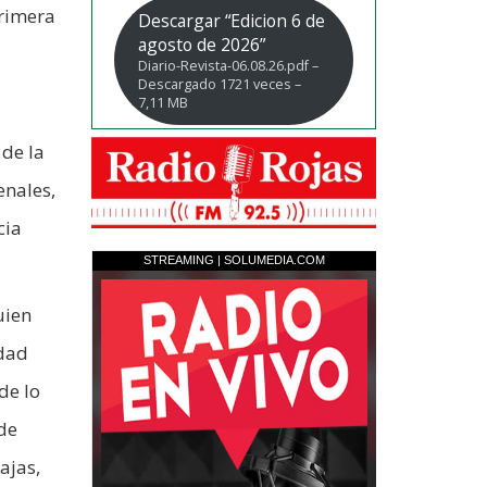
primera
Descargar “Edicion 6 de
agosto de 2026”
Diario-Revista-06.08.26.pdf –
Descargado 1721 veces –
7,11 MB
 de la
enales,
cia
uien
idad
de lo
de
ajas,