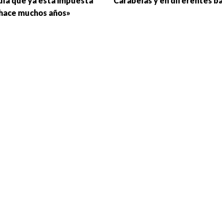
ula que ya está impuesta
Carabelas y en diferentes ba
hace muchos años»