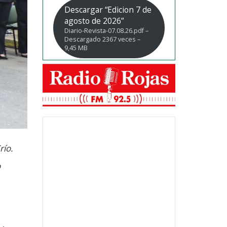
Descargar “Edicion 7 de
agosto de 2026”
Diario-Revista-07.08.26.pdf –
Descargado 2367 veces –
9,45 MB
río.
o