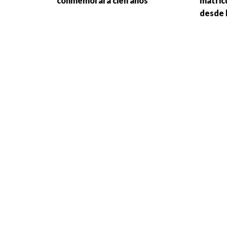
conmemorará cien años
matric
desde 