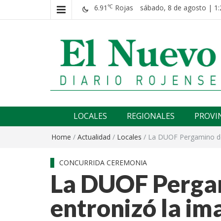
6.91
Rojas
sábado, 8 de agosto | 1:
℃
El nuevo rojense
Diario El Nuevo Rojense
LOCALES
REGIONALES
PROVI
Home
/
Actualidad
/
Locales
/
La DUOF Pergamino de 
CONCURRIDA CEREMONIA
La DUOF Pergam
entronizó la im