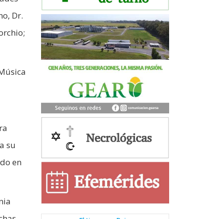
o, Dr.
orchio;
 Música
ra
 a su
ado en
nia
rchas