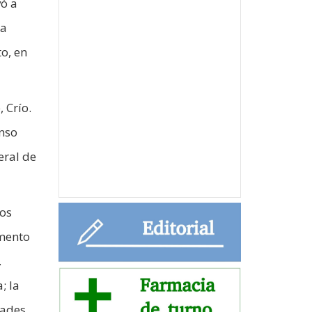
vó a
na
to, en
 Crío.
onso
eral de
los
amento
.
; la
dades