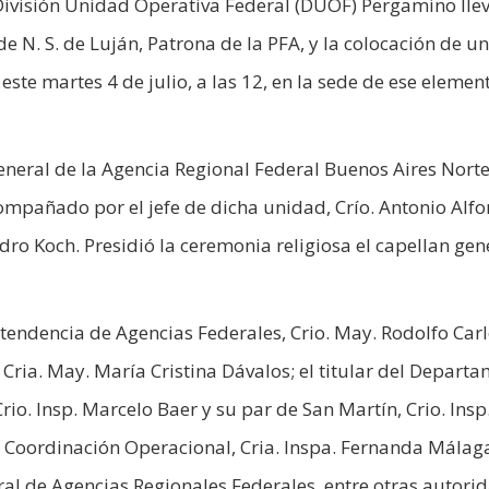
 División Unidad Operativa Federal (DUOF) Pergamino lle
e N. S. de Luján, Patrona de la PFA, y la colocación de u
ste martes 4 de julio, a las 12, en la sede de ese elemen
eneral de la Agencia Regional Federal Buenos Aires Norte,
ompañado por el jefe de dicha unidad, Crío. Antonio Alf
dro Koch. Presidió la ceremonia religiosa el capellan gen
intendencia de Agencias Federales, Crio. May. Rodolfo Car
, Cria. May. María Cristina Dávalos; el titular del Depart
io. Insp. Marcelo Baer y su par de San Martín, Crio. Insp
 Coordinación Operacional, Cria. Inspa. Fernanda Málaga
ral de Agencias Regionales Federales, entre otras autori