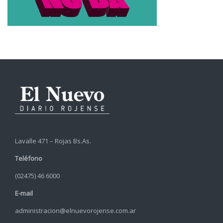
Lavalle 471 – Rojas Bs.As.
Teléfono
(02475) 46 6000
E-mail
administracion@elnuevorojense.com.ar