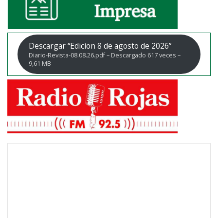
Descargar “Edicion 8 de agosto de 2026”
Diario-Revista-08.08.26.pdf – Descargado 617 veces –
9,61 MB