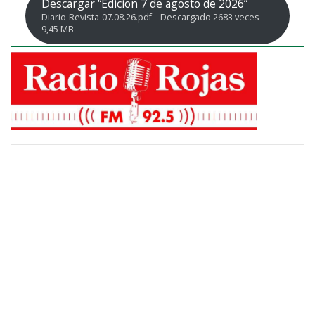
Descargar “Edicion 7 de agosto de 2026”
Diario-Revista-07.08.26.pdf – Descargado 2683 veces –
9,45 MB