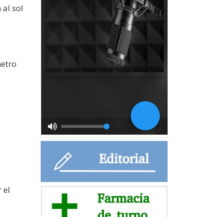
 al sol
metro
 el