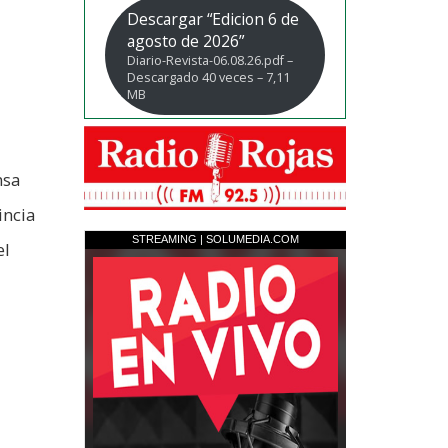
Descargar “Edicion 6 de
agosto de 2026”
Diario-Revista-06.08.26.pdf –
Descargado 40 veces – 7,11
MB
nsa
incia
el