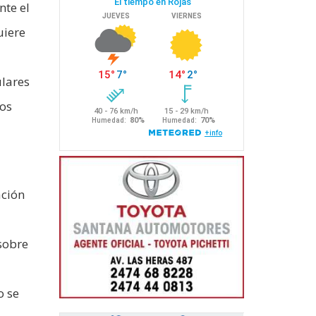
nte el
uiere
ulares
ros
ación
sobre
o se