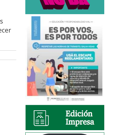
as
ecer