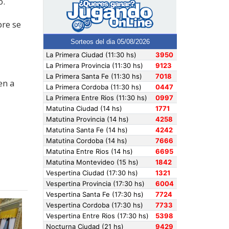
o.
re se
en a