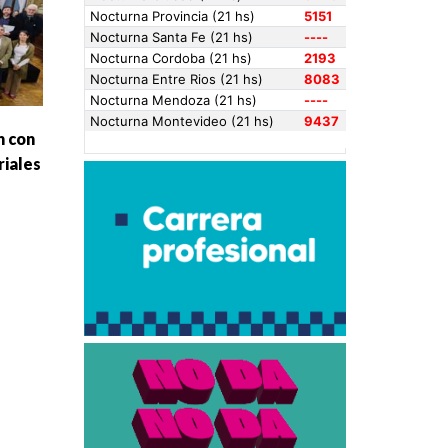
n con
riales