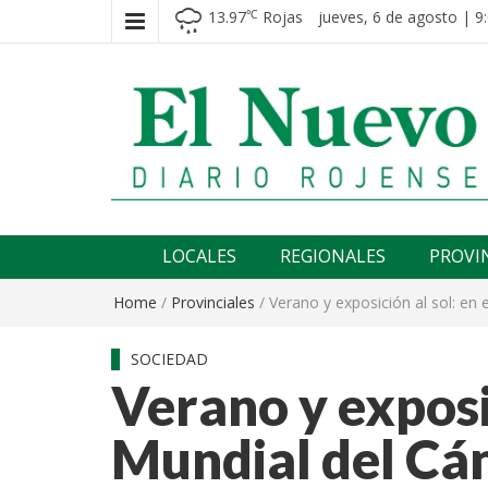
13.97
Rojas
jueves, 6 de agosto | 9
℃
El nuevo rojense
Diario El Nuevo Rojense
LOCALES
REGIONALES
PROVI
Home
/
Provinciales
/
Verano y exposición al sol: en
SOCIEDAD
Verano y exposic
Mundial del Cán