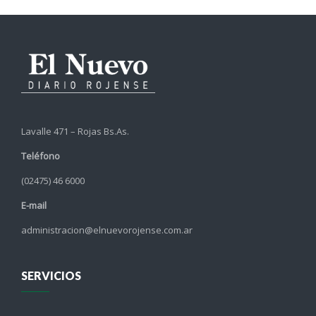
Lavalle 471 – Rojas Bs.As.
Teléfono
(02475) 46 6000
E-mail
administracion@elnuevorojense.com.ar
SERVICIOS