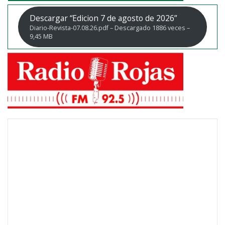
Descargar “Edicion 7 de agosto de 2026”
Diario-Revista-07.08.26.pdf – Descargado 1886 veces –
9,45 MB