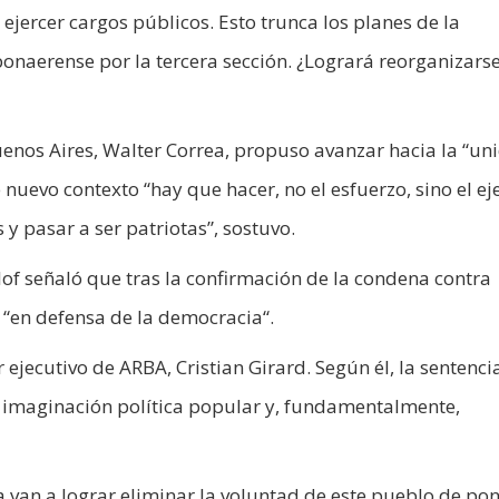
 ejercer cargos públicos. Esto trunca los planes de la
onaerense por la tercera sección. ¿Logrará reorganizarse
uenos Aires, Walter Correa, propuso avanzar hacia la “un
te nuevo contexto “hay que hacer, no el esfuerzo, sino el ej
y pasar a ser patriotas”, sostuvo.
llof señaló que tras la confirmación de la condena contra
e “en defensa de la democracia“.
 ejecutivo de ARBA, Cristian Girard. Según él, la sentenci
la imaginación política popular y, fundamentalmente,
van a lograr eliminar la voluntad de este pueblo de pon