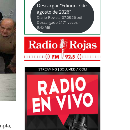
Descargar “Edicion 7 de
agosto de 2026”
Diario-Revista-07.08.26.pdf –
Descargado 2171 veces –
9,45 MB
mpla,