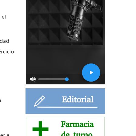
 el
idad
ercicio
a
er a