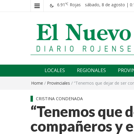
6.91
Rojas
sábado, 8 de agosto | 0:
℃
El nuevo rojense
Diario El Nuevo Rojense
LOCALES
REGIONALES
PROVI
Home
/
Provinciales
/
“Tenemos que dejar de ser com
CRISTINA CONDENADA
“Tenemos que de
compañeros y e