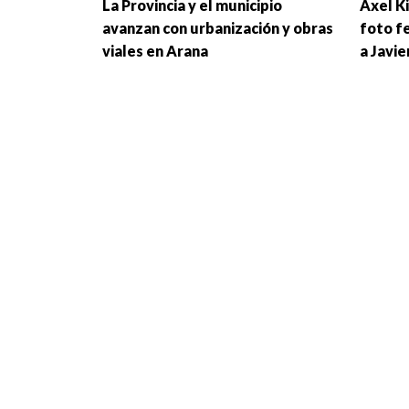
La Provincia y el municipio
Axel Ki
avanzan con urbanización y obras
foto fe
viales en Arana
a Javie