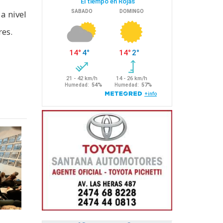
a nivel
res.