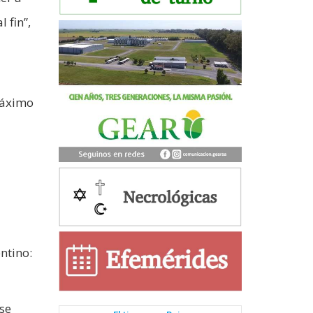
 fin”,
 máximo
ntino:
rse