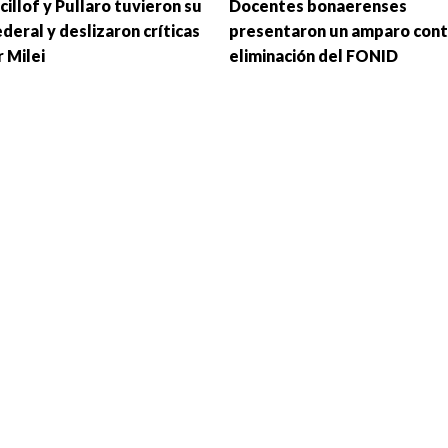
cillof y Pullaro tuvieron su
Docentes bonaerenses
deral y deslizaron críticas
presentaron un amparo cont
r Milei
eliminación del FONID