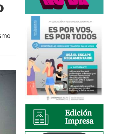
o
ismo