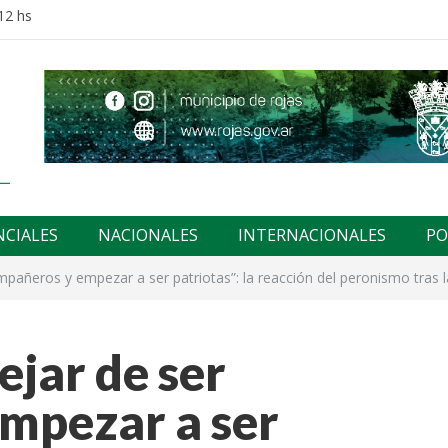
12 hs
NCIALES
NACIONALES
INTERNACIONALES
PO
pañeros y empezar a ser patriotas”: la reacción del peronismo tras 
jar de ser
mpezar a ser