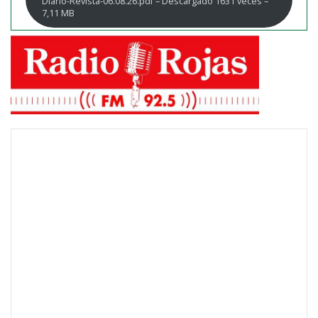
Diario-Revista-06.08.26.pdf – Descargado 1631 veces –
7,11 MB