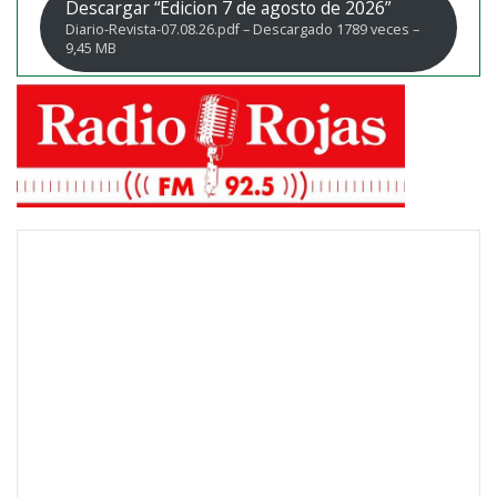
Descargar “Edicion 7 de agosto de 2026”
Diario-Revista-07.08.26.pdf – Descargado 1789 veces –
9,45 MB