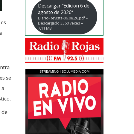
Descargar “Edicion 6 de
agosto de 2026”
Diario-Revista-06.08.26.pdf –
 es
Descargado 3360 veces –
7,11 MB
a
ntra
es se
 a
tico.
s de