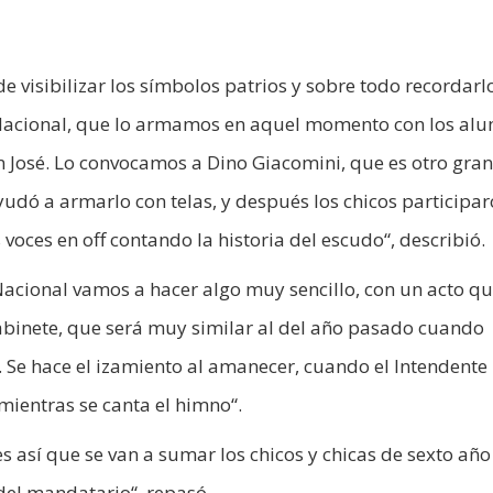
de visibilizar los símbolos patrios y sobre todo recordarlo
Nacional, que lo armamos en aquel momento con los al
San José. Lo convocamos a Dino Giacomini, que es otro gran
ayudó a armarlo con telas, y después los chicos participa
 voces en off contando la historia del escudo“, describió.
acional vamos a hacer algo muy sencillo, con un acto q
abinete, que será muy similar al del año pasado cuando
. Se hace el izamiento al amanecer, cuando el Intendente 
mientras se canta el himno“.
es así que se van a sumar los chicos y chicas de sexto año
del mandatario“, repasó.