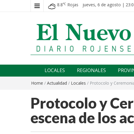
8.8
Rojas
jueves, 6 de agosto | 23:0
℃
El nuevo rojense
Diario El Nuevo Rojense
LOCALES
REGIONALES
PROVI
Home
/
Actualidad
/
Locales
/
Protocolo y Ceremonial
Protocolo y Cer
escena de los ac