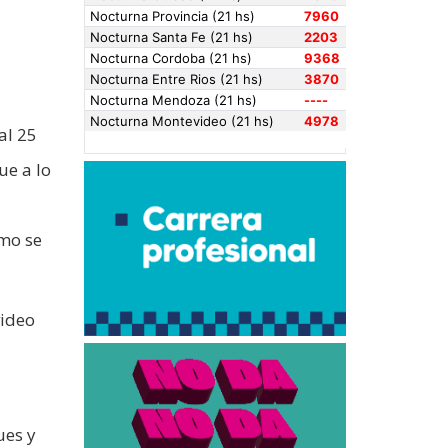
al 25
ue a lo
smo se
video
ues y