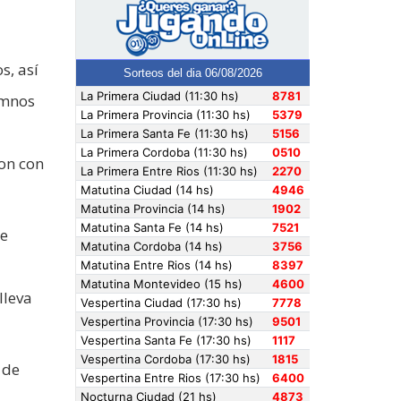
s, así
umnos
ron con
ue
lleva
 de