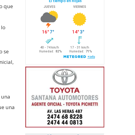
lo que
 lo
o se
icial,
s una
ue una