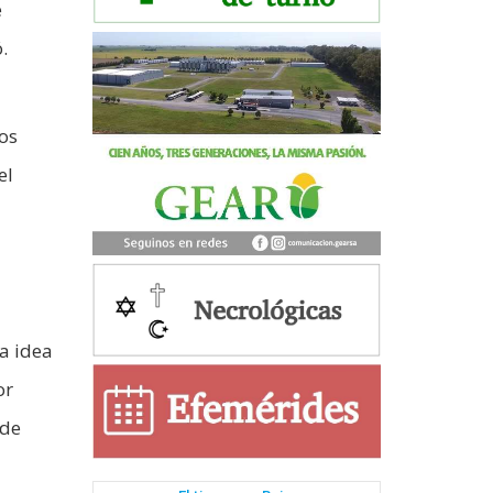
e
.
los
el
la idea
or
 de