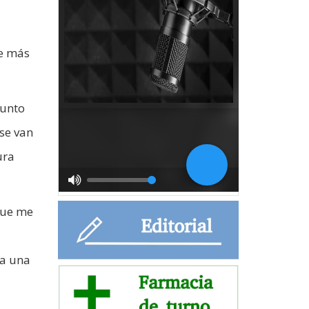
de más
junto
se van
ura
 que me
ra una