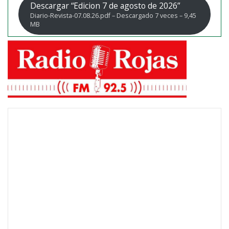
Descargar “Edicion 7 de agosto de 2026”
Diario-Revista-07.08.26.pdf – Descargado 7 veces – 9,45
MB