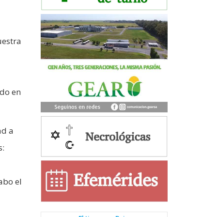
uestra
a
ado en
ad a
s:
abo el