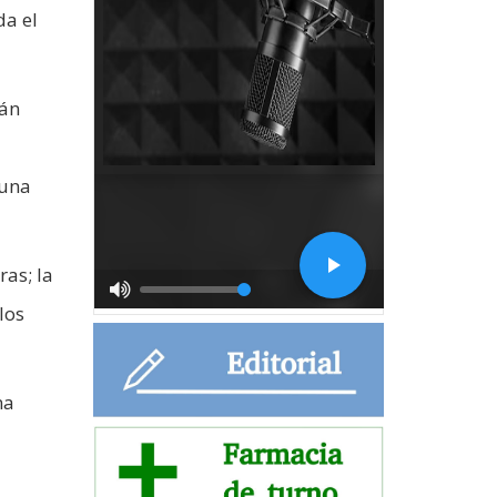
da el
mán
 una
as; la
los
na