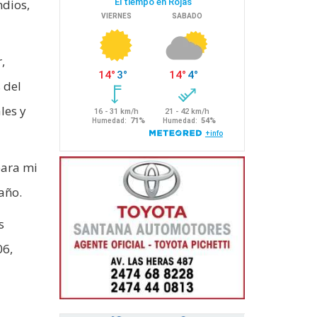
ndios,
,
 del
les y
para mi
año.
s
06,