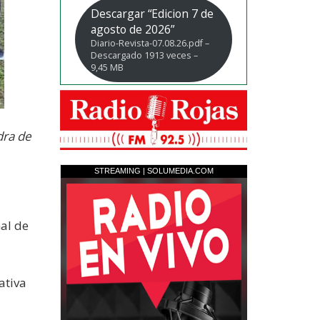
Descargar “Edicion 7 de
agosto de 2026”
Diario-Revista-07.08.26.pdf –
Descargado 1913 veces –
9,45 MB
dra de
mal de
ativa