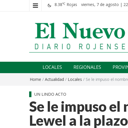
8.38
Rojas
viernes, 7 de agosto | 22
℃
El nuevo rojense
Diario El Nuevo Rojense
LOCALES
REGIONALES
PROVI
Home
/
Actualidad
/
Locales
/
Se le impuso el nombre
UN LINDO ACTO
Se le impuso el
Lewel a la plazo