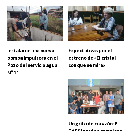
Instalaron una nueva
Expectativas por el
bomba impulsora en el
estreno de «El cristal
Pozo del servicio agua
con que se mira»
N° 11
Un grito de corazón: El
TAFS logró su completa