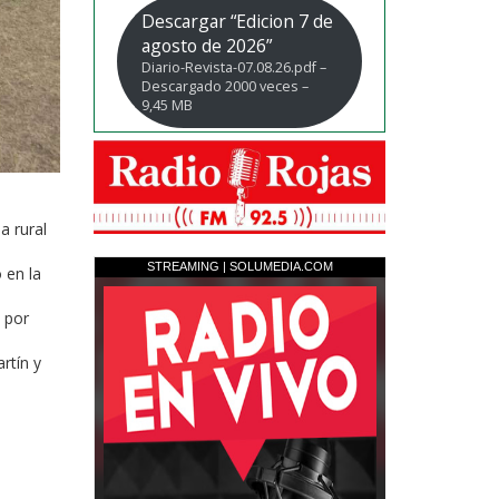
Descargar “Edicion 7 de
agosto de 2026”
Diario-Revista-07.08.26.pdf –
Descargado 2000 veces –
9,45 MB
a rural
 en la
 por
rtín y