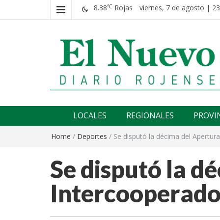
8.38
Rojas
viernes, 7 de agosto | 23
℃
El nuevo rojense
Diario El Nuevo Rojense
LOCALES
REGIONALES
PROVI
Home
/
Deportes
/
Se disputó la décima del Apertur
Se disputó la d
Intercooperado