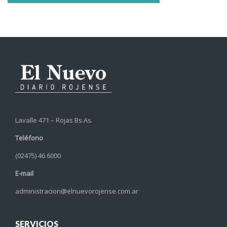
Lavalle 471 – Rojas Bs.As.
Teléfono
(02475) 46 6000
E-mail
administracion@elnuevorojense.com.ar
SERVICIOS