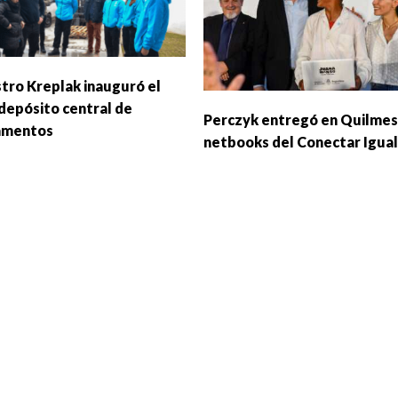
stro Kreplak inauguró el
depósito central de
Perczyk entregó en Quilmes
amentos
netbooks del Conectar Igua