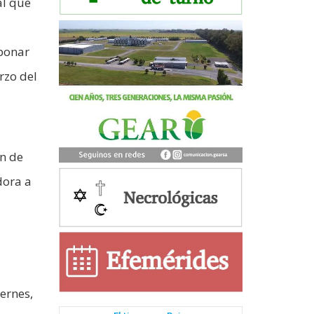
al que
abonar
rzo del
an de
dora a
iernes,