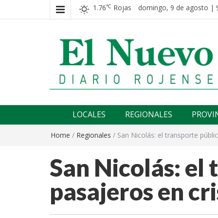
1.76
Rojas
domingo, 9 de agosto | 
℃
El nuevo rojense
Diario El Nuevo Rojense
LOCALES
REGIONALES
PROVI
Home
/
Regionales
/
San Nicolás: el transporte públi
San Nicolás: el 
pasajeros en cri