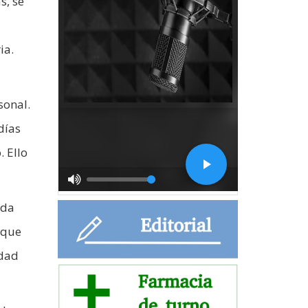
s, se
ia.
sonal.
días
 Ello
ada
 que
idad