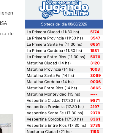
tienen
VHSA
ria de