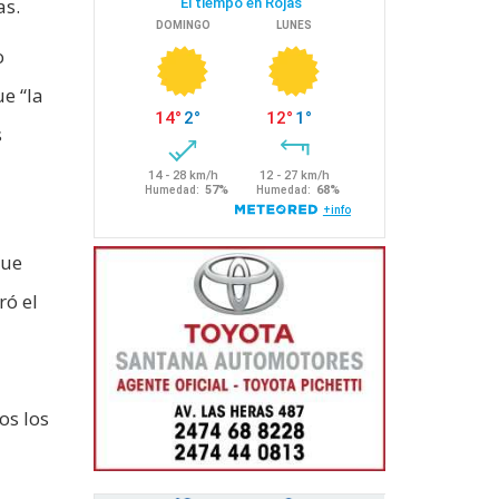
as.
o
ue “la
s
a
que
ró el
os los