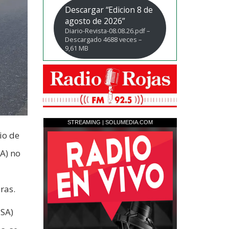
Descargar “Edicion 8 de
agosto de 2026”
Diario-Revista-08.08.26.pdf –
Descargado 4688 veces –
9,61 MB
io de
A) no
ras.
 SA)