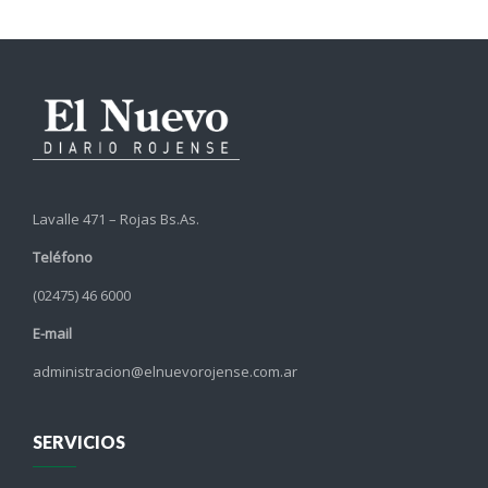
Lavalle 471 – Rojas Bs.As.
Teléfono
(02475) 46 6000
E-mail
administracion@elnuevorojense.com.ar
SERVICIOS