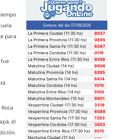
 tiempo
cuela
te para
 fue
stá
n Roca
apá, él
dición.