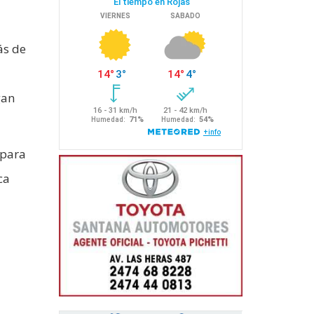
ás de
gan
 para
ca