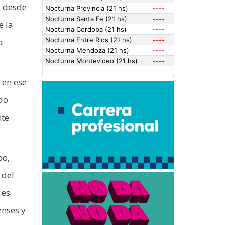
, desde
e la
a
 en ese
do
nte
bo,
 del
 es
enses y