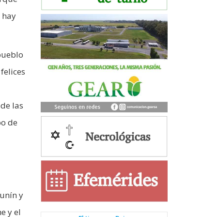
s hay
 pueblo
felices
de las
po de
Junín y
e y el