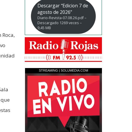
Descargar “Edicion 7 de
agosto de 2026”
Diario-Revista-07.08.26.pdf –
Descargado 1269 veces –
9,45 MB
n Roca,
uvo
 unidad
Sala
, que
estas