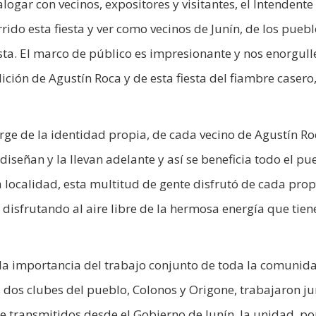
alogar con vecinos, expositores y visitantes, el Intendente
rido esta fiesta y ver como vecinos de Junín, de los puebl
sta. El marco de público es impresionante y nos enorgull
ición de Agustín Roca y de esta fiesta del fiambre casero
urge de la identidad propia, de cada vecino de Agustín Ro
 diseñan y la llevan adelante y así se beneficia todo el pu
 localidad, esta multitud de gente disfrutó de cada pro
, disfrutando al aire libre de la hermosa energía que tien
 la importancia del trabajo conjunto de toda la comunid
dos clubes del pueblo, Colonos y Origone, trabajaron ju
e transmitidos desde el Gobierno de Junín, la unidad, p