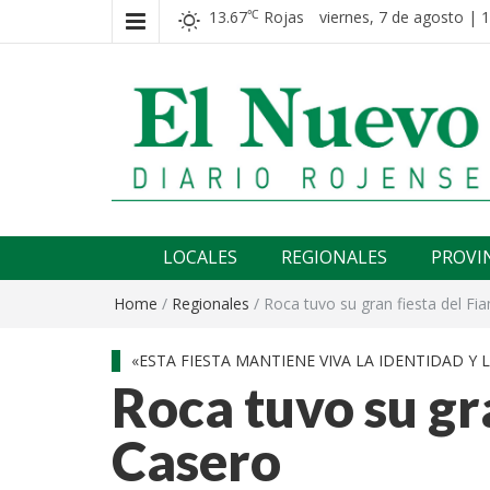
13.67
Rojas
viernes, 7 de agosto | 
℃
El nuevo rojense
Diario El Nuevo Rojense
LOCALES
REGIONALES
PROVI
Home
/
Regionales
/
Roca tuvo su gran fiesta del F
«ESTA FIESTA MANTIENE VIVA LA IDENTIDAD Y
Roca tuvo su gr
Casero