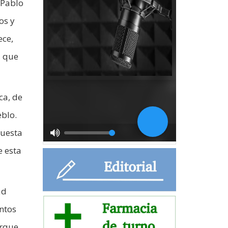
 Pablo
os y
ece,
, que
ca, de
eblo.
puesta
e esta
ad
ntos
orque