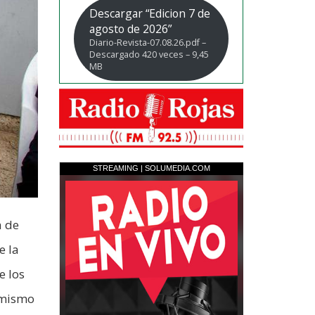
Descargar “Edicion 7 de
agosto de 2026”
Diario-Revista-07.08.26.pdf –
Descargado 420 veces – 9,45
MB
a de
e la
e los
l mismo