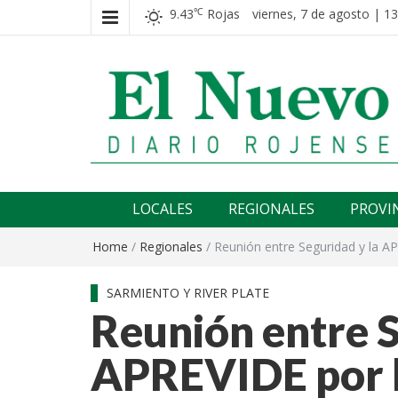
9.43
Rojas
viernes, 7 de agosto | 13
℃
El nuevo rojense
Diario El Nuevo Rojense
LOCALES
REGIONALES
PROVI
Home
/
Regionales
/
Reunión entre Seguridad y la AP
SARMIENTO Y RIVER PLATE
Reunión entre S
APREVIDE por l