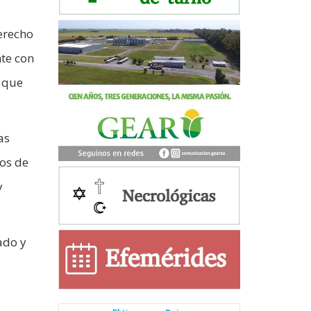
derecho
te con
y que
as
dos de
y
ado y