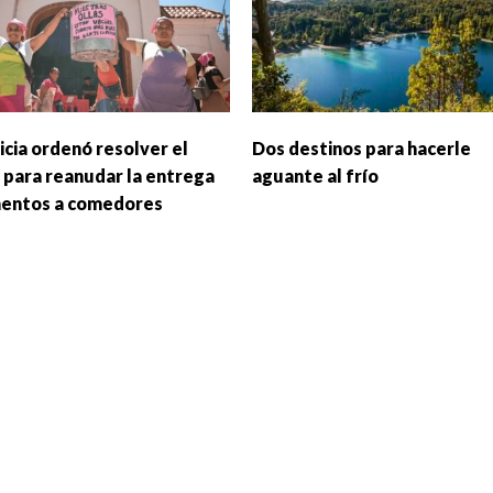
icia ordenó resolver el
Dos destinos para hacerle
 para reanudar la entrega
aguante al frío
mentos a comedores