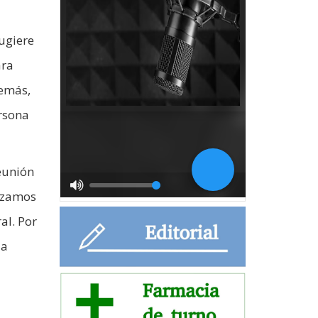
sugiere
ara
demás,
ersona
eunión
pezamos
al. Por
la