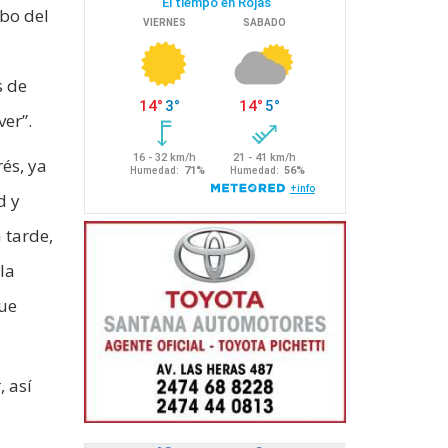
ibo del
s de
ver”.
rés, ya
d y
 tarde,
la
que
, así