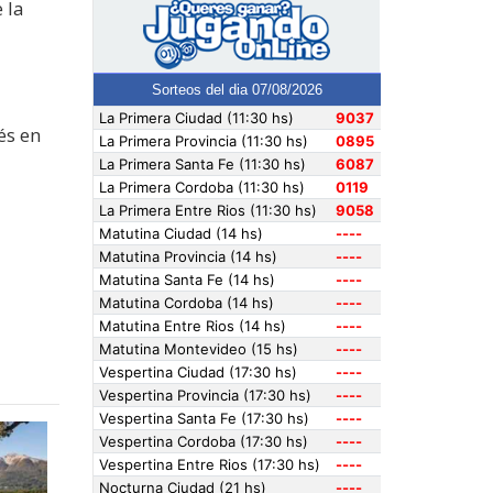
 la
és en