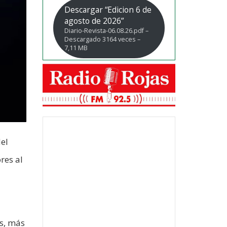
Descargar “Edicion 6 de
agosto de 2026”
Diario-Revista-06.08.26.pdf –
Descargado 3164 veces –
7,11 MB
del
res al
os, más