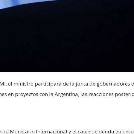
FMI, el ministro participará de la junta de gobernadores 
es en proyectos con la Argentina; las reacciones posterio
Fondo Monetario Internacional y el canje de deuda en pes