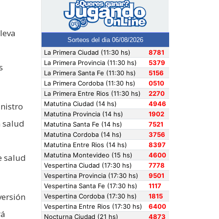
leva
s
nistro
n salud
e salud
versión
rá