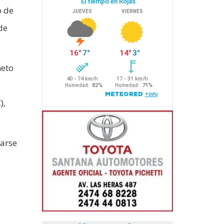
o de
de
neto
),
yarse