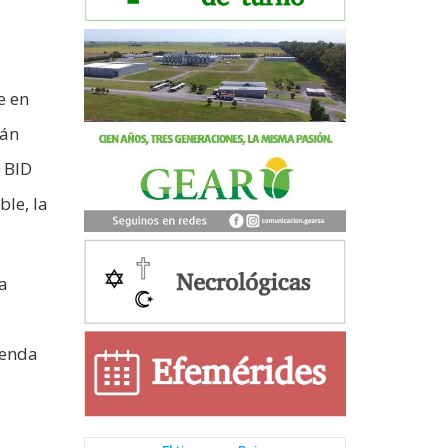
e en
rán
 BID
ble, la
a
ienda