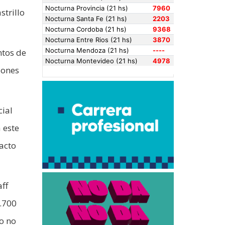
trillo
ntos de
iones
cial
 este
pacto
aff
.700
o no