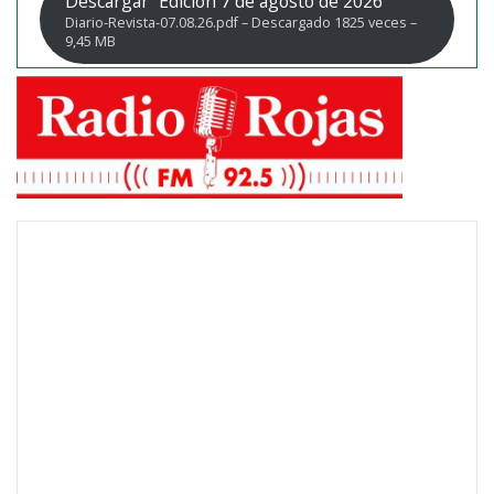
Descargar “Edicion 7 de agosto de 2026”
Diario-Revista-07.08.26.pdf – Descargado 1825 veces –
9,45 MB