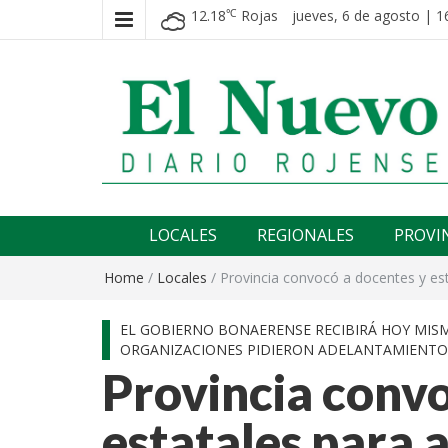
12.18
Rojas
jueves, 6 de agosto | 1
℃
El nuevo rojense
Diario El Nuevo Rojense
LOCALES
REGIONALES
PROVI
Home
/
Locales
/
Provincia convocó a docentes y est
EL GOBIERNO BONAERENSE RECIBIRÁ HOY MISM
ORGANIZACIONES PIDIERON ADELANTAMIENTO
Provincia convo
estatales para a