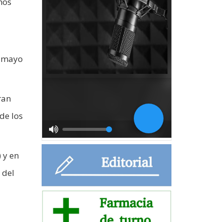
mos
a mayo
ran
de los
 y en
 del