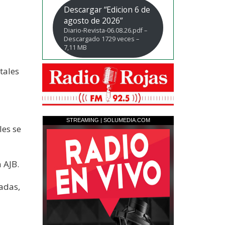
Descargar “Edicion 6 de
agosto de 2026”
Diario-Revista-06.08.26.pdf –
Descargado 1729 veces –
7,11 MB
tales
les se
 AJB.
vadas,