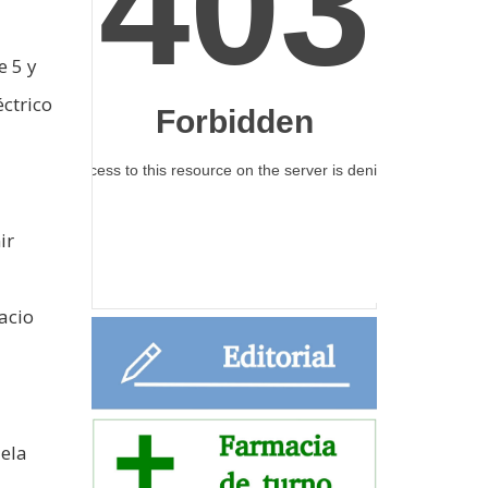
e 5 y
ctrico
ir
acio
uela