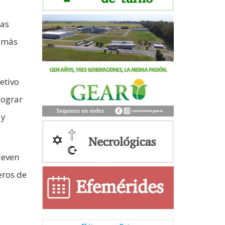
las
o más
etivo
lograr
 y
leven
eros de