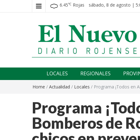
6.45
Rojas
sábado, 8 de agosto | 5:
℃
El nuevo rojense
Diario El Nuevo Rojense
LOCALES
REGIONALES
PROVI
Home
/
Actualidad
/
Locales
/
Programa ¡Todos en Al
Programa ¡Todo
Bomberos de Ro
chicos en preve