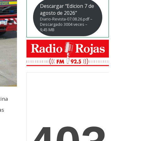
Descargar “Edicion 7 de
agosto de 2026”
Diario-Revista-07.08.26.pdf –
Descargado 3004 veces –
9,45 MB
tina
as