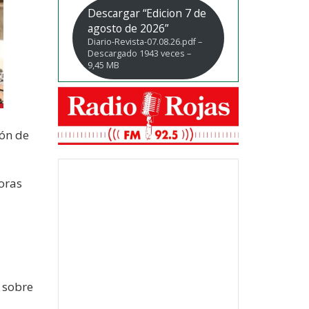
Descargar “Edicion 7 de
agosto de 2026”
Diario-Revista-07.08.26.pdf –
Descargado 1943 veces –
9,45 MB
ión de
toras
 sobre