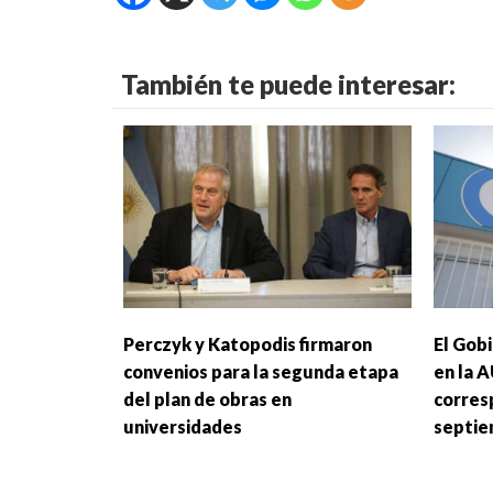
También te puede interesar:
Perczyk y Katopodis firmaron
El Gob
convenios para la segunda etapa
en la A
del plan de obras en
corres
universidades
septi