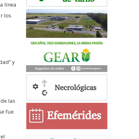
a línea
r los
idad” y
 de las
se fue
el