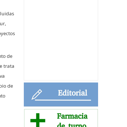
cluidas
ur,
oyectos
nto de
e trata
eva
bio de
nto