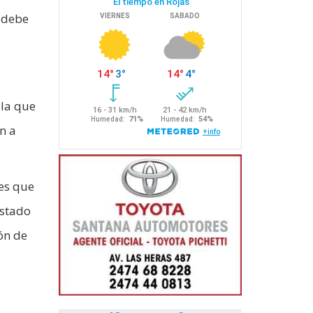
e debe
 la que
n a
 es que
Estado
ón de