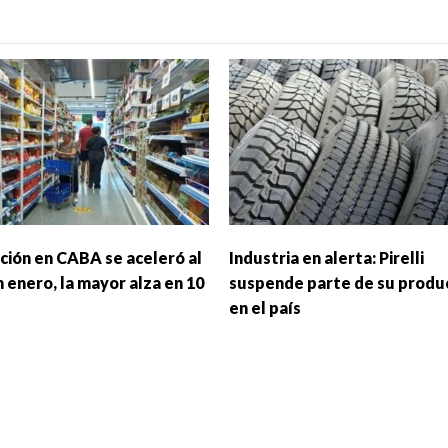
ación en CABA se aceleró al
Industria en alerta: Pirelli
 enero, la mayor alza en 10
suspende parte de su produ
en el país