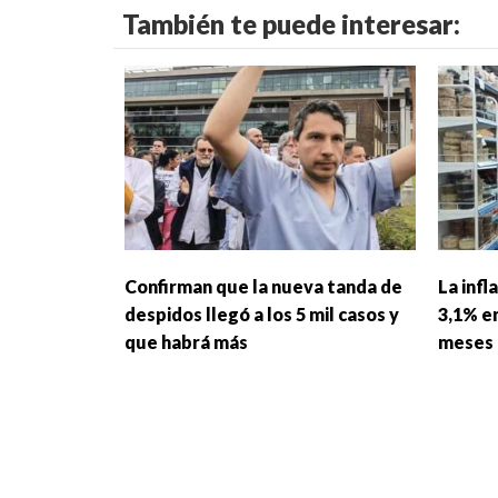
También te puede interesar:
Confirman que la nueva tanda de
La infl
despidos llegó a los 5 mil casos y
3,1% en
que habrá más
meses