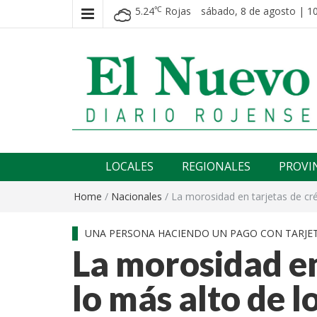
5.24
Rojas
sábado, 8 de agosto | 10
℃
El nuevo rojense
Diario El Nuevo Rojense
LOCALES
REGIONALES
PROVI
Home
/
Nacionales
/
La morosidad en tarjetas de cré
UNA PERSONA HACIENDO UN PAGO CON TARJET
La morosidad en
lo más alto de l