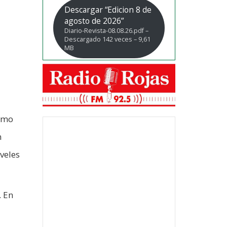
Descargar “Edicion 8 de
agosto de 2026”
Diario-Revista-08.08.26.pdf –
Descargado 142 veces – 9,61
MB
como
n
veles
. En