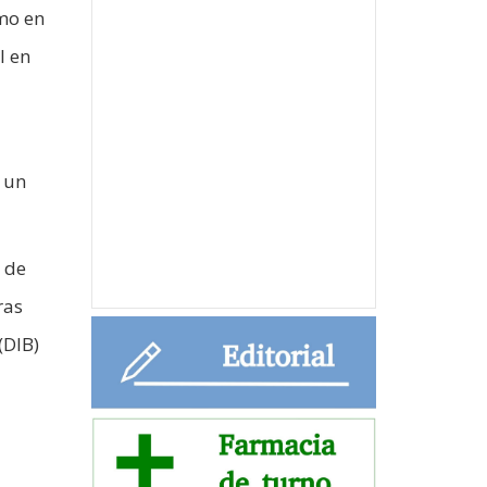
mo en
l en
 un
 de
ras
(DIB)