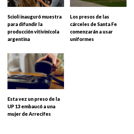
Scioli inauguró muestra
Los presos de las
para difundir la
cárceles de Santa Fe
producción vitivinícola
comenzarán a usar
argentina
uniformes
Esta vez un preso de la
UP 13 embaucó a una
mujer de Arrecifes