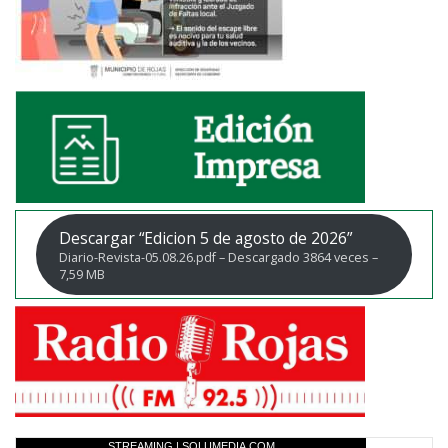
Descargar “Edicion 5 de agosto de 2026”
Diario-Revista-05.08.26.pdf – Descargado 3864 veces –
7,59 MB