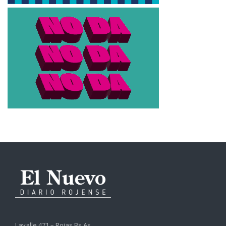
Lavalle 471 – Rojas Bs.As.