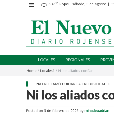
6.45
Rojas
sábado, 8 de agosto | 3:
℃
El nuevo rojense
Diario El Nuevo Rojense
LOCALES
REGIONALES
PROVI
Home
/
Locales1
/
Ni los aliados confían
EL PRO RECLAMÓ CUIDAR LA CREDIBILIDAD DEL
Ni los aliados c
Posted on
3 de febrero de 2026
by
minadeoadrian