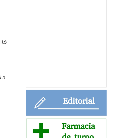
ltó
ó a