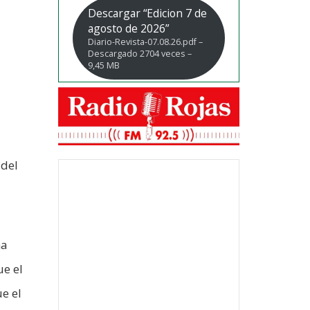
Descargar “Edicion 7 de
agosto de 2026”
Diario-Revista-07.08.26.pdf –
Descargado 2704 veces –
9,45 MB
 del
na
ue el
e el