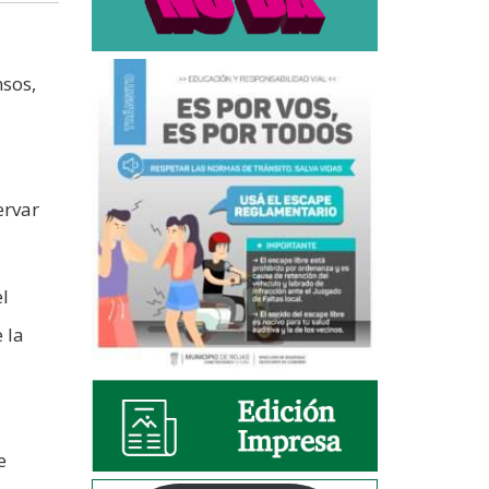
nsos,
ervar
l
 la
e