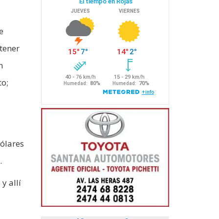
e
tener
n
to;
dólares
.
y allí