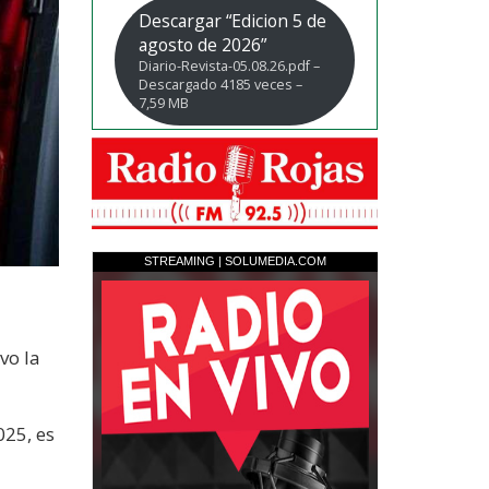
Descargar “Edicion 5 de
agosto de 2026”
Diario-Revista-05.08.26.pdf –
Descargado 4185 veces –
7,59 MB
vo la
025, es