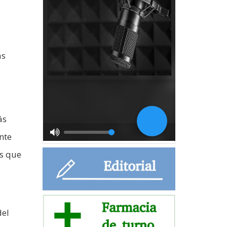
as
ás
nte
as que
del