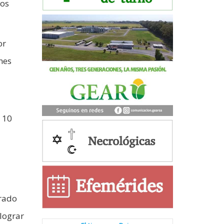
los
or
nes
y 10
arado
 lograr