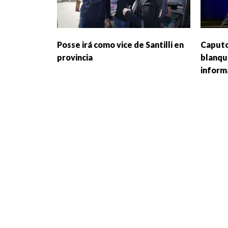
Posse irá como vice de Santilli en
Caputo
provincia
blanqu
inform