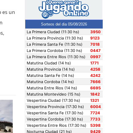
o es un
en
s,