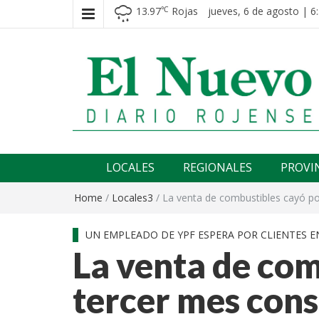
13.97
Rojas
jueves, 6 de agosto | 6
℃
El nuevo rojense
Diario El Nuevo Rojense
LOCALES
REGIONALES
PROVI
Home
/
Locales3
/
La venta de combustibles cayó p
UN EMPLEADO DE YPF ESPERA POR CLIENTES E
La venta de com
tercer mes cons