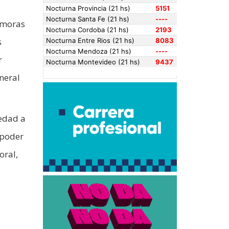
l
emoras
s
r
neral
edad a
 poder
oral,