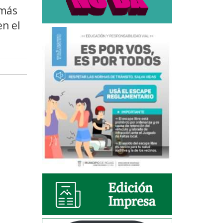
 más
n el