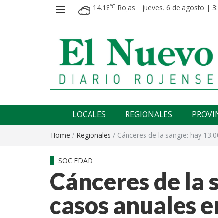
14.18
Rojas
jueves, 6 de agosto | 3
℃
El nuevo rojense
Diario El Nuevo Rojense
LOCALES
REGIONALES
PROVI
Home
/
Regionales
/
Cánceres de la sangre: hay 13.
SOCIEDAD
Cánceres de la 
casos anuales 