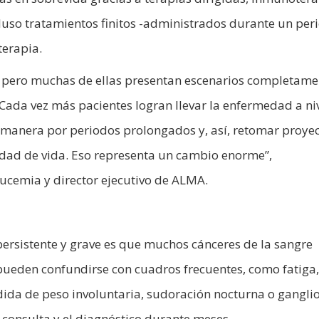
luso tratamientos finitos -administrados durante un per
terapia.
, pero muchas de ellas presentan escenarios completame
. Cada vez más pacientes logran llevar la enfermedad a ni
a manera por periodos prolongados y, así, retomar proye
lidad de vida. Eso representa un cambio enorme”,
eucemia y director ejecutivo de ALMA.
rsistente y grave es que muchos cánceres de la sangre
pueden confundirse con cuadros frecuentes, como fatiga,
rdida de peso involuntaria, sudoración nocturna o gangli
 consulta y el diagnóstico durante meses.