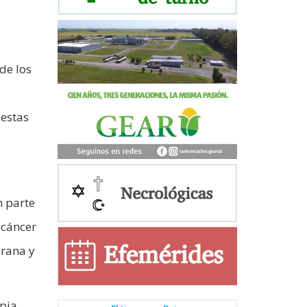
de los
estas
n parte
 cáncer
prana y
pia,