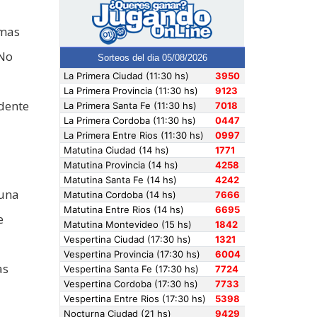
omas
 No
dente
 una
e
as