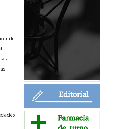
ncer de
il
nas
mas
medades