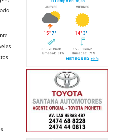
iodo
nte
veles
ctos
os