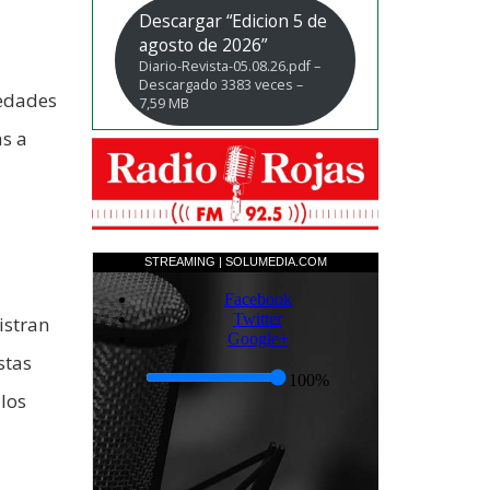
Descargar “Edicion 5 de
agosto de 2026”
Diario-Revista-05.08.26.pdf –
Descargado 3383 veces –
medades
7,59 MB
as a
istran
stas
los