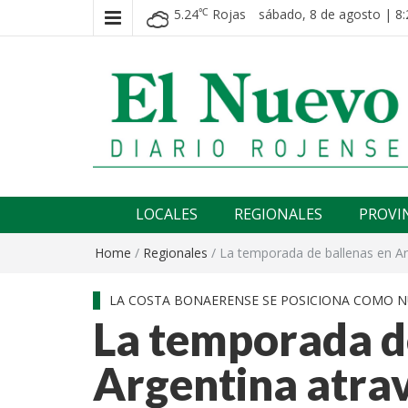
5.24
Rojas
sábado, 8 de agosto | 8:
℃
El nuevo rojense
Diario El Nuevo Rojense
LOCALES
REGIONALES
PROVI
Home
/
Regionales
/
La temporada de ballenas en A
LA COSTA BONAERENSE SE POSICIONA COMO N
La temporada d
Argentina atra