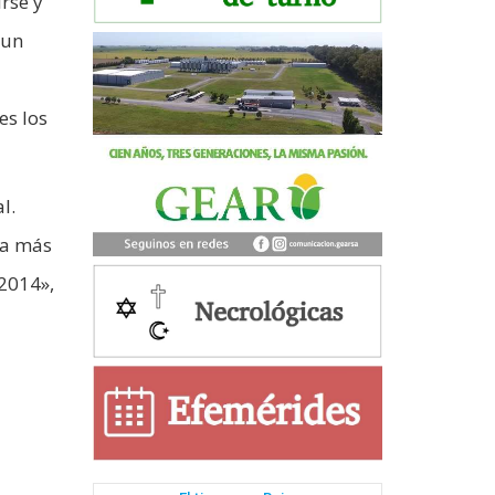
rse y
 un
es los
l.
ta más
 2014»,