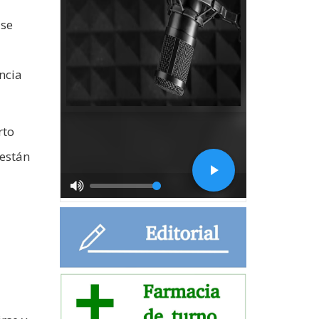
 se
ncia
rto
 están