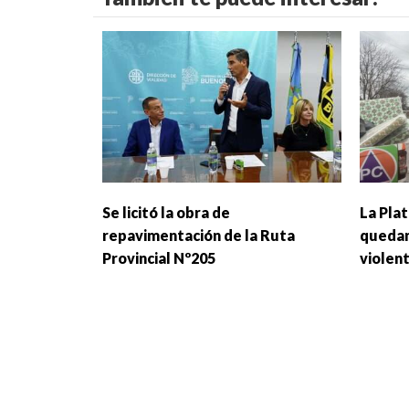
Se licitó la obra de
La Plat
repavimentación de la Ruta
quedan
Provincial Nº205
violen