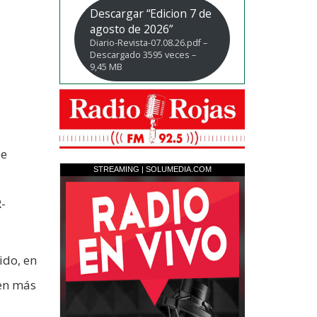
Descargar “Edicion 7 de
agosto de 2026”
Diario-Revista-07.08.26.pdf –
Descargado 3595 veces –
9,45 MB
se
R-
ido, en
cen más