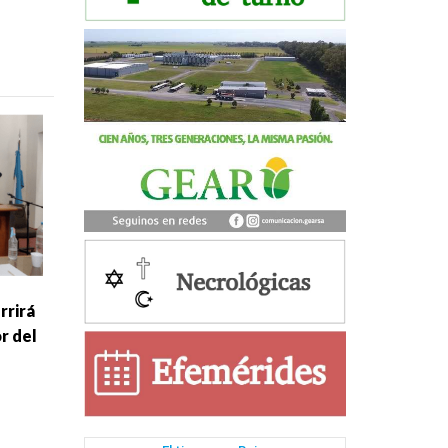
rrirá
or del