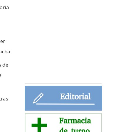
bría
ser
acha.
s de
e
tras