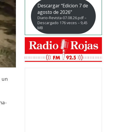
Descargar “Edicion 7 de
agosto de 2026”
Diario-Revista-07.08.26.pdf –
Descargado 176 veces – 9,45
MB
y un
ha-