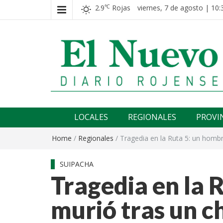
2.9
Rojas
viernes, 7 de agosto | 10:
℃
El nuevo rojense
Diario El Nuevo Rojense
LOCALES
REGIONALES
PROVI
Home
/
Regionales
/
Tragedia en la Ruta 5: un homb
SUIPACHA
Tragedia en la 
murió tras un c