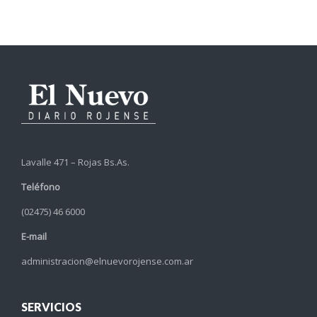
Lavalle 471 – Rojas Bs.As.
Teléfono
(02475) 46 6000
E-mail
administracion@elnuevorojense.com.ar
SERVICIOS