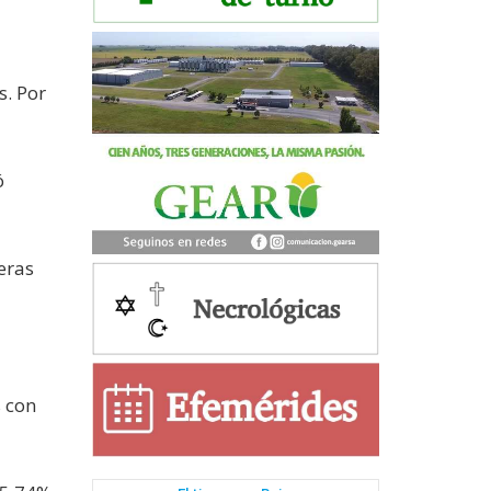
s. Por
ó
eras
s con