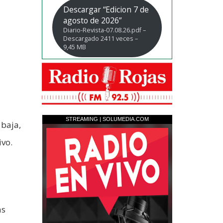
Descargar “Edicion 7 de
agosto de 2026”
Diario-Revista-07.08.26.pdf –
Descargado 2411 veces –
9,45 MB
 baja,
ivo.
as