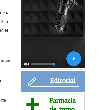
ía de
. Esa
en el
gativa
n
nte