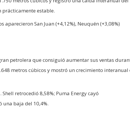
750 metros cúbicos y registró una caída interanual del
 prácticamente estable.
os aparecieron San Juan (+4,12%), Neuquén (+3,08%)
 gran petrolera que consiguió aumentar sus ventas duran
6.648 metros cúbicos y mostró un crecimiento interanual 
as. Shell retrocedió 8,58%; Puma Energy cayó
ó una baja del 10,4%.