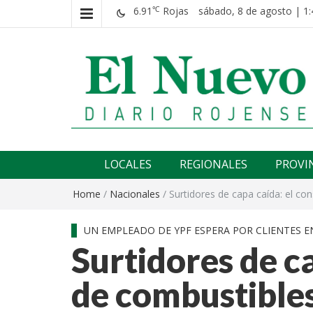
6.91
Rojas
sábado, 8 de agosto | 1:
℃
El nuevo rojense
Diario El Nuevo Rojense
LOCALES
REGIONALES
PROVI
Home
/
Nacionales
/
Surtidores de capa caída: el c
UN EMPLEADO DE YPF ESPERA POR CLIENTES EN
Surtidores de c
de combustibles