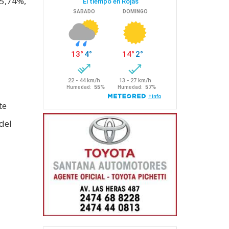
 5,74%,
te
del