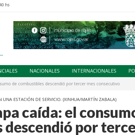
40 hs
NCIALES
NACIONALES
INTERNACIONALES
PO
onsumo de combustibles descendió por tercer mes consecutivo
 UNA ESTACIÓN DE SERVICIO. (XINHUA/MARTÍN ZABALA)
apa caída: el consum
 descendió por terc