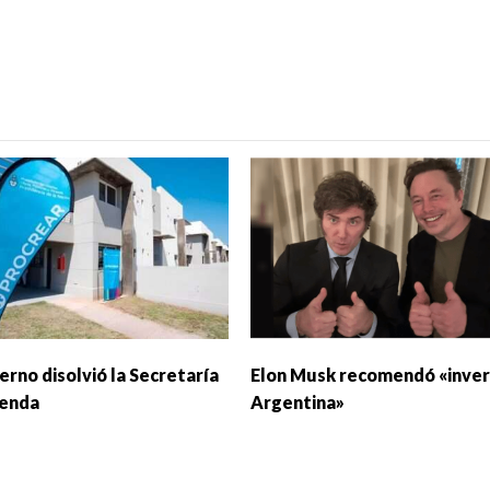
erno disolvió la Secretaría
Elon Musk recomendó «inver
ienda
Argentina»