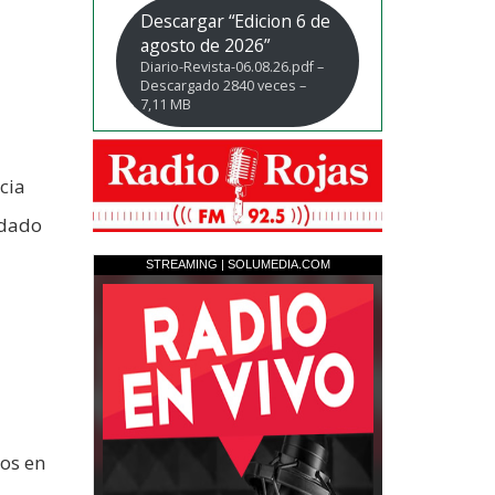
Descargar “Edicion 6 de
agosto de 2026”
Diario-Revista-06.08.26.pdf –
Descargado 2840 veces –
7,11 MB
cia
 dado
ios en