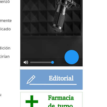
omenzó
lmente
ticado
dición
tirían
u