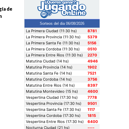
gía de
n