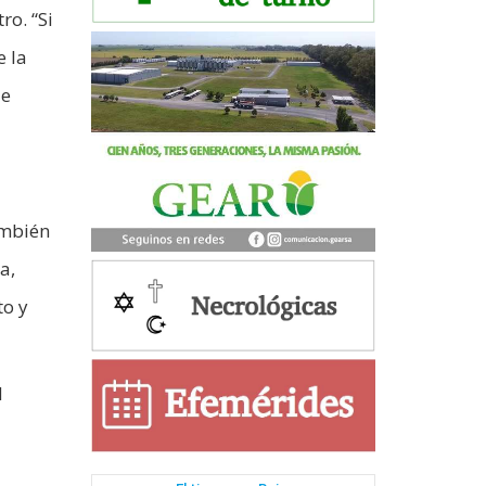
ro. “Si
e la
ue
ambién
a,
to y
d