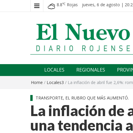
8.8
Rojas
jueves, 6 de agosto | 20:2
℃
El nuevo rojense
Diario El Nuevo Rojense
LOCALES
REGIONALES
PROVI
Home
/
Locales3
/
La inflación de abril fue 2,6%: r
TRANSPORTE, EL RUBRO QUE MÁS AUMENTÓ.
La inflación de 
una tendencia a