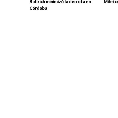
Bullrich minimizó la derrota en
Milei «
Córdoba